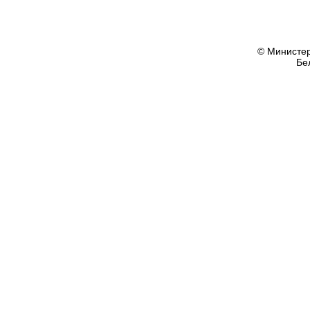
© Министер
Бе