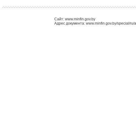
Сайт: www.minfin.gov.by
Адрес документа: www.minfin.gov.by/special/ru/ac