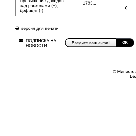
Превышение доходов
1783,1
над расходами (+),
0
Дефицит (-)
версия для печати
ПОДПИСКА НА
OK
НОВОСТИ
© Министер
Бе