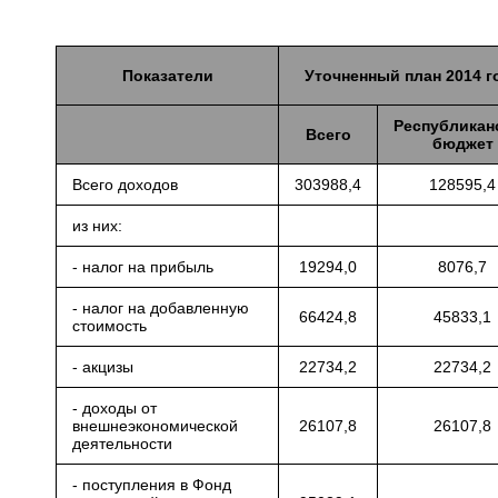
Показатели
Уточненный план 2014 г
Республикан
Всего
бюджет
Всего доходов
303988,4
128595,4
из них:
- налог на прибыль
19294,0
8076,7
- налог на добавленную
66424,8
45833,1
стоимость
- акцизы
22734,2
22734,2
- доходы от
внешнеэкономической
26107,8
26107,8
деятельности
- поступления в Фонд