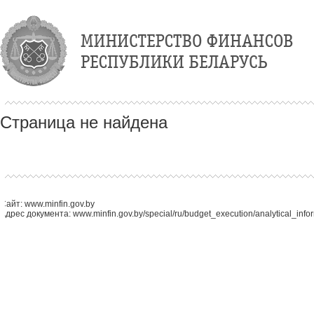
Страница не найдена
Сайт: www.minfin.gov.by
Адрес документа: www.minfin.gov.by/special/ru/budget_execution/analytical_infor