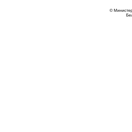
© Министер
Бе