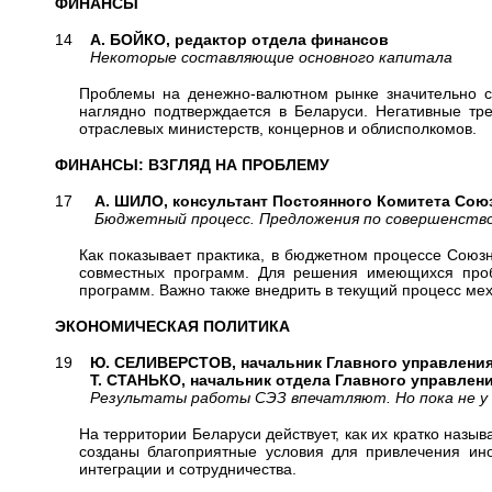
ФИНАНСЫ
14
А. БОЙКО, редактор отдела финансов
Некоторые составляющие основного капитала
Проблемы на денежно-валютном рынке значительно с
наглядно подтверждается в Беларуси. Негативные тр
отраслевых министерств, концернов и облисполкомов.
ФИНАНСЫ: ВЗГЛЯД НА ПРОБЛЕМУ
17
А. ШИЛО, консультант Постоянного Комитета Сою
Бюджетный процесс. Предложения по совершенств
Как показывает практика, в бюджетном процессе Союзн
совместных программ. Для решения имеющихся пробл
программ. Важно также внедрить в текущий процесс ме
ЭКОНОМИЧЕСКАЯ ПОЛИТИКА
19
Ю. СЕЛИВЕРСТОВ, начальник Главного управлени
Т. СТАНЬКО, начальник отдела Главного управлени
Результаты работы СЭЗ впечатляют. Но пока не у на
На территории Беларуси действует, как их кратко назы
созданы благоприятные условия для привлечения ино
интеграции и сотрудничества.