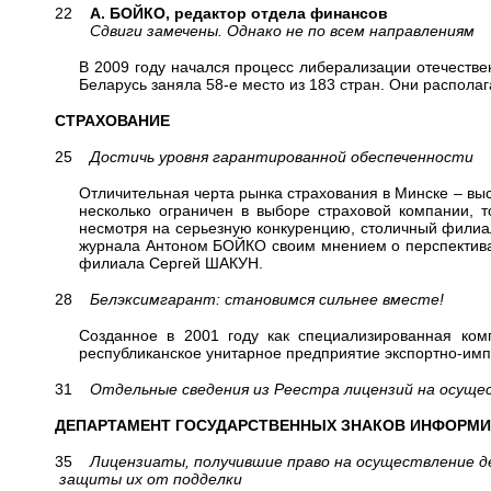
22
А. БОЙКО, редактор отдела финансов
Сдвиги замечены. Однако не по всем направлениям
В 2009 году начался процесс либерализации отечестве
Беларусь заняла 58-е место из 183 стран. Они распола
СТРАХОВАНИЕ
25
Достичь уровня гарантированной обеспеченности
Отличительная черта рынка страхования в Минске – вы
несколько ограничен в выборе страховой компании, т
несмотря на серьезную конкуренцию, столичный филиа
журнала Антоном БОЙКО своим мнением о перспективах
филиала Сергей ШАКУН.
28
Белэксимгарант: становимся сильнее вместе!
Созданное в 2001 году как специализированная ком
республиканское унитарное предприятие экспортно-имп
31
Отдельные сведения из Реестра лицензий на осущес
ДЕПАРТАМЕНТ ГОСУДАРСТВЕННЫХ ЗНАКОВ ИНФОРМИ
35
Лицензиаты, получившие право на осуществление д
защиты их от подделки