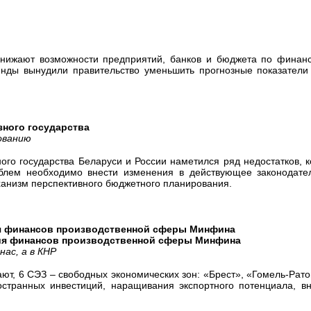
нижают возможности предприятий, банков и бюджета по финанс
енды вынудили правительство уменьшить прогнозные показатели
зного государства
ованию
ого государства Беларуси и России наметился ряд недостатков, 
ем необходимо внести изменения в действующее законодатель
ханизм перспективного бюджетного планирования.
я финансов производственной сферы Минфина
я финансов производственной сферы Минфина
с, а в КНР
вают, 6 СЭЗ – свободных экономических зон: «Брест», «Гомель-Рат
странных инвестиций, наращивания экспортного потенциала, в