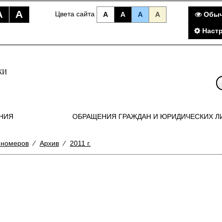
A
A
Цвета сайта
A
A
A
A
Обыч
Наст
КИ
НИЯ
ОБРАЩЕНИЯ ГРАЖДАН И ЮРИДИЧЕСКИХ Л
 номеров
⁄
Архив
⁄
2011 г.