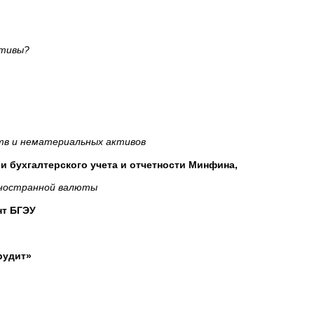
тивы?
 и нематериальных активов
и бухгалтерского учета и отчетности Минфина,
иностранной валюты
нт БГЭУ
рудит»