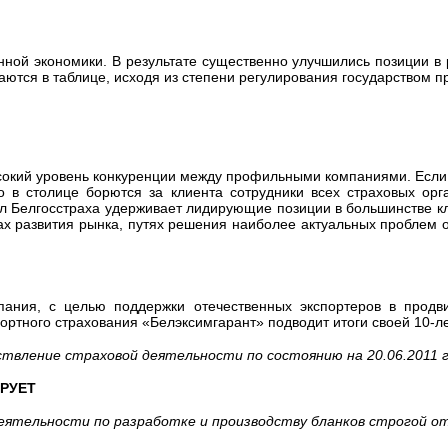
нной экономики. В результате существенно улучшились позиции в 
гаются в таблице, исходя из степени регулирования государством 
сокий уровень конкуренции между профильными компаниями. Если 
о в столице борются за клиента сотрудники всех страховых орг
л Белгосстраха удерживает лидирующие позиции в большинстве к
 развития рынка, путях решения наиболее актуальных проблем о
пания, с целью поддержки отечественных экспортеров в продв
ортного страхования «Белэксимгарант» подводит итоги своей 10-л
твление страховой деятельности по состоянию на 20.06.2011 г
РУЕТ
еятельности по разработке и производству бланков строгой о