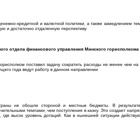
денежно-кредитной и валютной политики, а также замедлением те
ую и достаточно отдаленную перспективу.
ного отдела финансового управления Минского горисполкома
рисполком поставил задачу сократить расходы не менее чем на
ущего года ведут работу в данном направлении.
раны не обошли стороной и местные бюджеты. В результате 
ачительными темпами, чем поступления в казну. Это создает напр
, где высок уровень дотаций. Как в нынешней ситуации действ