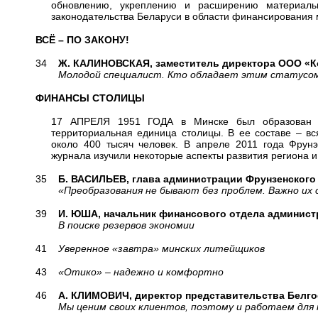
обновлению, укреплению и расширению материальн
законодательства Беларуси в области финансирования м
ВСЁ – ПО ЗАКОНУ!
34
Ж. КАЛИНОВСКАЯ, заместитель директора ООО «К
Молодой специалист. Кто обладает этим статусо
ФИНАНСЫ СТОЛИЦЫ
17 АПРЕЛЯ 1951 ГОДА в Минске был образован Фр
территориальная единица столицы. В ее составе – вс
около 400 тысяч человек. В апреле 2011 года Фрун
журнала изучили некоторые аспекты развития региона и
35
Б. ВАСИЛЬЕВ, глава администрации Фрунзенского 
«Преобразования не бывают без проблем. Важно их 
39
И. ЮША, начальник финансового отдела администр
В поиске резервов экономии
41
Уверенное «завтра» минских литейщиков
43
«Отико» – надежно и комфортно
46
А. КЛИМОВИЧ, директор представительства Белгос
Мы ценим своих клиентов, поэтому и работаем для н