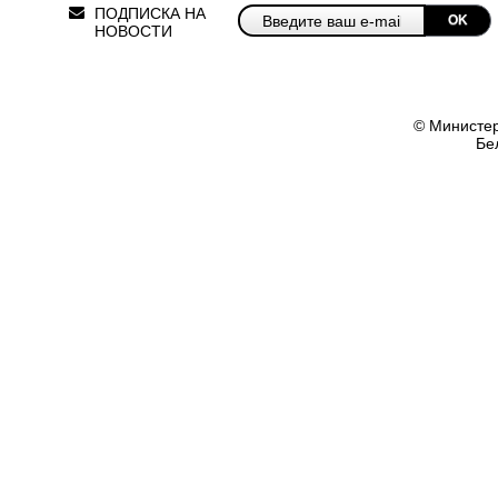
ПОДПИСКА НА
OK
НОВОСТИ
© Министер
Бе