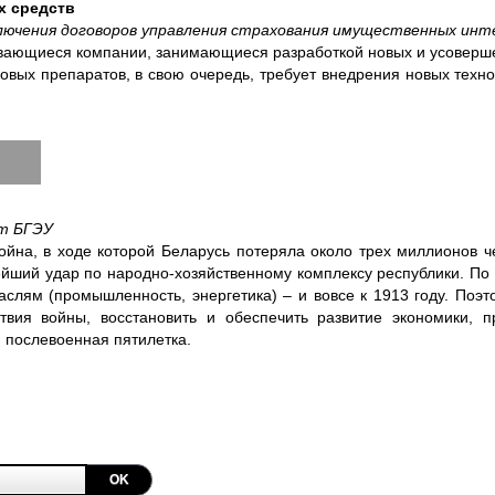
х средств
ючения договоров управления страхования имущественных инт
ивающиеся компании, занимающиеся разработкой новых и усоверш
овых препаратов, в свою очередь, требует внедрения новых техно
нт БГЭУ
йна, в ходе которой Беларусь потеряла около трех миллионов че
йший удар по народно-хозяйственному комплексу республики. По
аслям (промышленность, энергетика) – и вовсе к 1913 году. Поэ
ствия войны, восстановить и обеспечить развитие экономики, 
 послевоенная пятилетка.
OK