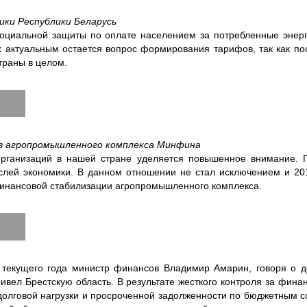
ки Республики Беларусь
социальной защиты по оплате населением за потребленные энер
ях актуальным остается вопрос формирования тарифов, так как по
траны в целом.
сов агропромышленного комплекса Минфина
рганизаций в нашей стране уделяется повышенное внимание. 
лей экономики. В данном отношении не стал исключением и 201
финансовой стабилизации агропромышленного комплекса.
 текущего года министр финансов Владимир Амарин, говоря о до
ривел Брестскую область. В результате жесткого контроля за фи
долговой нагрузки и просроченной задолженности по бюджетным сс