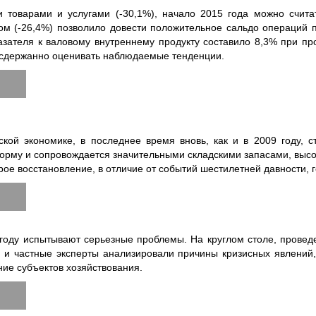
товарами и услугами (-30,1%), начало 2015 года можно счита
м (-26,4%) позволило довести положительное сальдо операций п
ателя к валовому внутреннему продукту составило 8,3% при прог
е сдержанно оценивать наблюдаемые тенденции.
ой экономике, в последнее время вновь, как и в 2009 году, 
орму и сопровождается значительными складскими запасами, выс
ое восстановление, в отличие от событий шестилетней давности, 
году испытывают серьезные проблемы. На круглом столе, прове
в и частные эксперты анализировали причины кризисных явлений
ие субъектов хозяйствования.