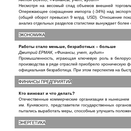
Несмотря на весомый спад объемов внешней торговли 
Опережающее сокращение импорта (-34%) над экспорто
(общий оборот превысил 9 млрд. USD). Отношение показ
анализ отдельных разделов статистики вынуждает боле
ЭКОНОМИКА
Работы стало меньше, безработных – больше
Дмитрий ЕРМАК, «Финансы, учет, аудит»
Промышленность, играющая ключевую роль в белорусск
производства в ряде отраслей приобрело хроническую ф
официальная безработица. При этом перспектив на быстр
ФИНАНСЫ ПРЕДПРИЯТИЙ
Кто виноват и что делать?
Отечественные коммерческие организации в нынешнем 
им. Кунявского, представители государственных органо
пытались выработать меры, способные улучшить положен
ЭНЕРГЕТИКА