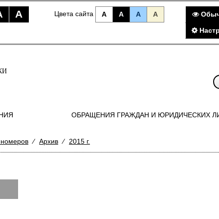
A
A
Цвета сайта
A
A
A
A
Обыч
Наст
КИ
НИЯ
ОБРАЩЕНИЯ ГРАЖДАН И ЮРИДИЧЕСКИХ Л
 номеров
⁄
Архив
⁄
2015 г.