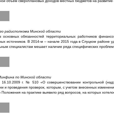
овной объем сверхплановых доходов местных бюджетов на развитие
ого райисполкома Минской области
 основных обязанностей территориальных работников финансо
х источников. В 2014-м – начале 2015 года в Слуцком районе уд
ьным специалистам мешает наличие ряда специфических проблем
 Минфина по Минской области
 16.10.2009 г. № 510 «О совершенствовании контрольной (над
и и проведения проверок, которым, с учетом внесенных изменени
Положения на практике выявило ряд вопросов, на которых хотело