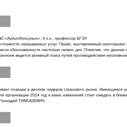
 «АудитКонсульт», д.э.н., профессор БГЭУ
стоимости оказываемых услуг. Прайс, выставляемый некоторыми ко
ти обоснованности настолько низких цен. Отметим, что данная с
м регионе ведется активный поиск путей противодействия негативно
ает позиции в десятке лидеров страхового рынка. Имеющиеся ус
ля организации 2014 год и каких изменений стоит ожидать в ближ
» Геннадий ТИМОШЕВИЧ.