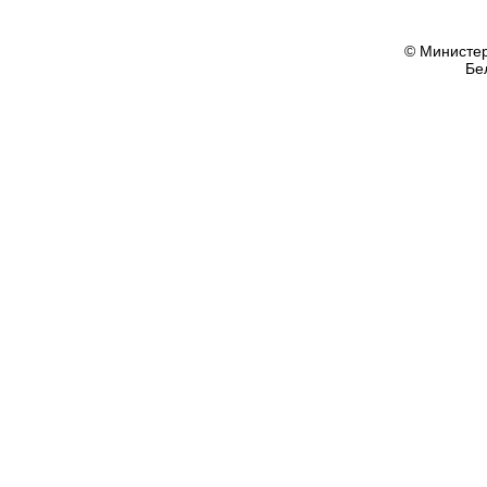
© Министер
Бе