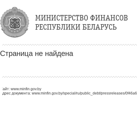
Страница не найдена
Сайт: www.minfin.gov.by
Адрес документа: www.minfin.gov.by/special/ru/public_debt/pressreleases/0f46a