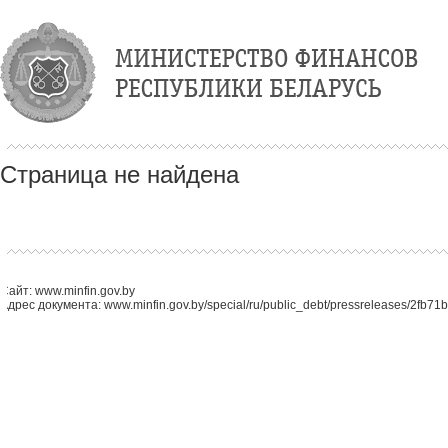
Страница не найдена
Сайт: www.minfin.gov.by
Адрес документа: www.minfin.gov.by/special/ru/public_debt/pressreleases/2fb7