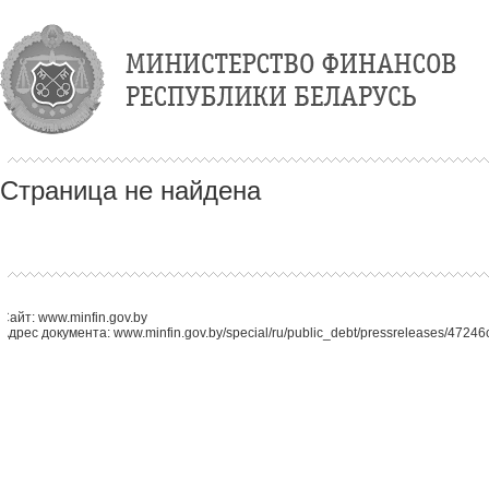
Страница не найдена
Сайт: www.minfin.gov.by
Адрес документа: www.minfin.gov.by/special/ru/public_debt/pressreleases/4724