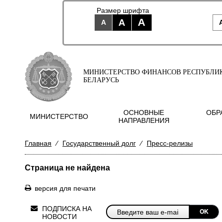
Размер шрифта
A
A
A
МИНИСТЕРСТВО ФИНАНСОВ РЕСПУБЛИ
БЕЛАРУСЬ
ОСНОВНЫЕ
ОБР
МИНИСТЕРСТВО
НАПРАВЛЕНИЯ
Главная
⁄
Государственный долг
⁄
Пресс-релизы
Страница не найдена
версия для печати
ПОДПИСКА НА
OK
НОВОСТИ