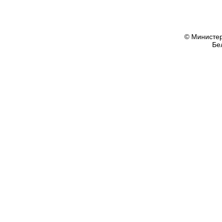
© Министер
Бе