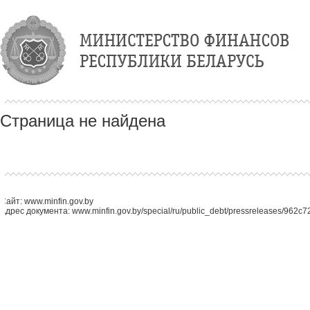
Страница не найдена
Сайт: www.minfin.gov.by
Адрес документа: www.minfin.gov.by/special/ru/public_debt/pressreleases/962c