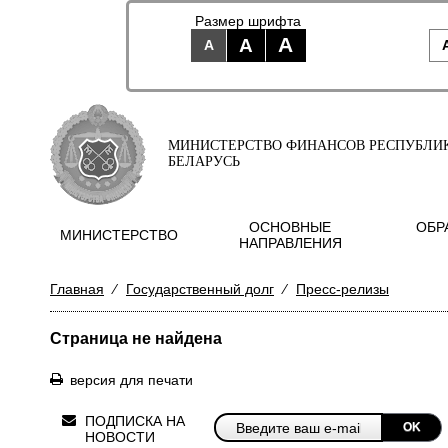
Размер шрифта
A
A
A
МИНИСТЕРСТВО ФИНАНСОВ РЕСПУБЛИ
БЕЛАРУСЬ
ОСНОВНЫЕ
ОБР
МИНИСТЕРСТВО
НАПРАВЛЕНИЯ
Главная
⁄
Государственный долг
⁄
Пресс-релизы
Страница не найдена
версия для печати
ПОДПИСКА НА
OK
НОВОСТИ