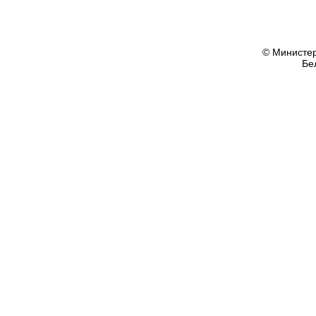
© Министер
Бе