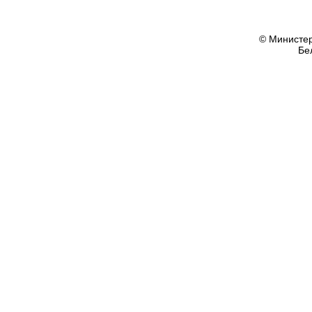
© Министер
Бе