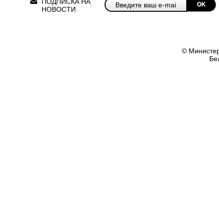
ПОДПИСКА НА
OK
НОВОСТИ
© Министер
Бе