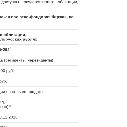
оступны государственные облигации,
сская валютно-фондовая биржа», по
е облигации,
лорусских рублях
*
№292
а (резиденты, нерезиденты)
,00 руб.
руб.
ции на день ее продажи
 РБ
вых)**
9.12.2016