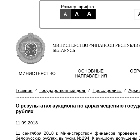
Размер шрифта
A
A
A
МИНИСТЕРСТВО ФИНАНСОВ РЕСПУБЛИ
БЕЛАРУСЬ
ОСНОВНЫЕ
ОБР
МИНИСТЕРСТВО
НАПРАВЛЕНИЯ
Главная
⁄
Государственный долг
⁄
Пресс-релизы
⁄
Архи
О результатах аукциона по доразмещению госу
рублях
11.09.2018
11 сентября 2018 г. Министерством финансов проведен
белорусских рублях, выпуска
№294
. К аукциону допущены 