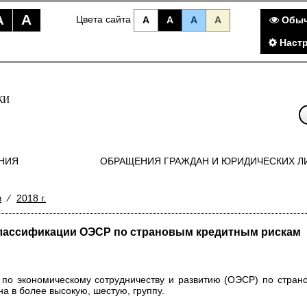
A
A
Цвета сайта
A
A
A
A
Обыч
Наст
КИ
НИЯ
ОБРАЩЕНИЯ ГРАЖДАН И ЮРИДИЧЕСКИХ Л
в
⁄
2018 г.
классификации ОЭСР по страновым кредитным рискам
 по экономическому сотрудничеству и развитию (ОЭСР) по стра
а в более высокую, шестую, группу.