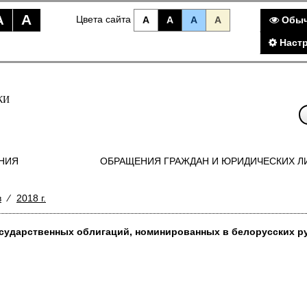
A
A
Цвета сайта
A
A
A
A
Обыч
Наст
КИ
НИЯ
ОБРАЩЕНИЯ ГРАЖДАН И ЮРИДИЧЕСКИХ Л
в
⁄
2018 г.
государственных облигаций, номинированных в белорусских р