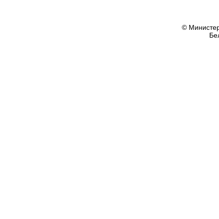
© Министер
Бе