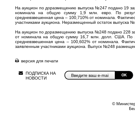
На аукцион по доразмещению выпуска
№247
подано 19 за
номинала на общую сумму 1,9 млн. евро. По резуль
средневзвешенная цена – 100,710% от номинала. Фактиче
участниками аукциона. Неразмещенный остаток выпуска
№
На аукцион по доразмещению выпуска
№248
подано 228 за
от номинала на общую сумму 16,7 млн. долл. США. По р
средневзвешенная цена – 100,602% от номинала. Факти
заявленным участниками аукциона. Выпуск
№248
размещен
версия для печати
ПОДПИСКА НА
OK
НОВОСТИ
© Министер
Бе