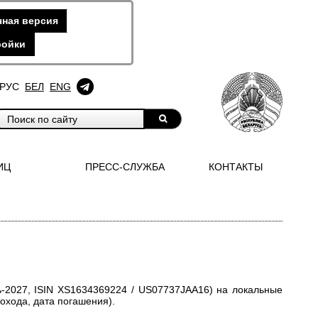
ная версия
ройки
РУС
БЕЛ
ENG
ИЦ
ПРЕСС-СЛУЖБА
КОНТАКТЫ
ь-2027, ISIN XS1634369224 / US07737JAA16) на локальные
охода, дата погашения).