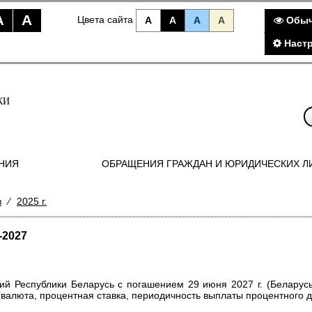
A
A
Цвета сайта
A
A
A
A
Обыч
Наст
КИ
НИЯ
ОБРАЩЕНИЯ ГРАЖДАН И ЮРИДИЧЕСКИХ Л
в
⁄
2025 г.
-2027
ций Республики Беларусь с погашением 29 июня 2027 г. (Беларус
валюта, процентная ставка, периодичность выплаты процентного д