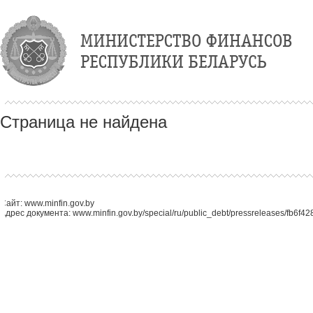
Страница не найдена
Сайт: www.minfin.gov.by
Адрес документа: www.minfin.gov.by/special/ru/public_debt/pressreleases/fb6f4