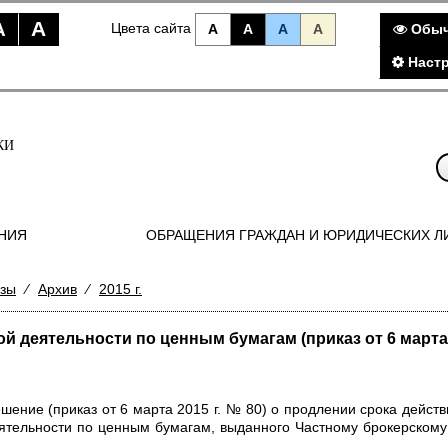
A
A
Цвета сайта
A
A
A
A
Обыч
Наст
КИ
НИЯ
ОБРАЩЕНИЯ ГРАЖДАН И ЮРИДИЧЕСКИХ Л
изы
⁄
Архив
⁄
2015 г.
деятельности по ценным бумагам (приказ от 6 марта 2
ение (приказ от 6 марта 2015 г. № 80) о продлении срока дейст
тельности по ценным бумагам, выданного Частному брокерскому