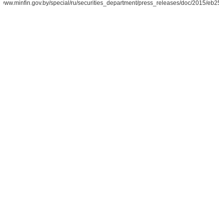
www.minfin.gov.by/special/ru/securities_department/press_releases/doc/2015/e