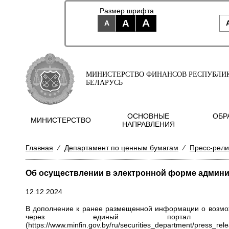
Размер шрифта
A
A
A
МИНИСТЕРСТВО ФИНАНСОВ РЕСПУБЛИ
БЕЛАРУСЬ
ОСНОВНЫЕ
ОБР
МИНИСТЕРСТВО
НАПРАВЛЕНИЯ
Главная
⁄
Департамент по ценным бумагам
⁄
Пресс-рел
Об осуществлении в электронной форме админ
12.12.2024
В дополнение к ранее размещенной информации о возмо
через единый портал э
(
https://www.minfin.gov.by/ru/securities_department/press_r