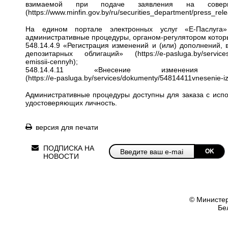
взимаемой при подаче заявления на соверш
(
https://www.minfin.gov.by/ru/securities_department/press_r
На едином портале электронных услуг «Е-Паслуг
административные процедуры, органом-регулятором котор
548.14.4.9 «Регистрация изменений и (или) дополнений,
депозитарных облигаций» (
https://e-pasluga.by/servic
emissii-cennyh
);
548.14.4.11 «Внесение изменени
(
https://e‑pasluga.by/services/dokumenty/54814411vnesenie-
Административные процедуры доступны для заказа с испо
удостоверяющих личность.
версия для печати
ПОДПИСКА НА
OK
НОВОСТИ
© Министер
Бе