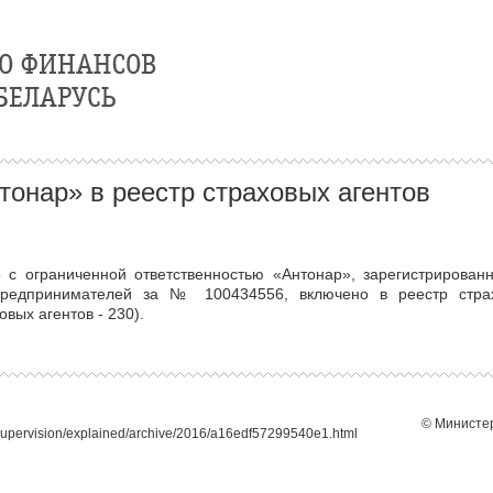
онар» в реестр страховых агентов
о с ограниченной ответственностью «Антонар», зарегистрирован
предпринимателей за № 100434556, включено в реестр страх
вых агентов - 230).
© Министер
supervision/explained/archive/2016/a16edf57299540e1.html