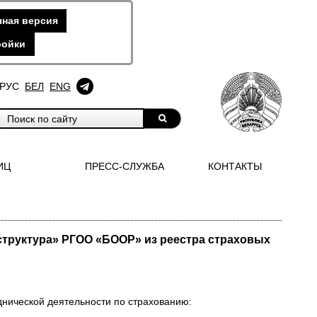
ная версия
ройки
РУС
БЕЛ
ENG
ИЦ
ПРЕСС-СЛУЖБА
КОНТАКТЫ
структура» РГОО «БООР» из реестра страховых
днической деятельности по страхованию: