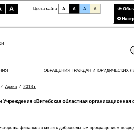
A
A
Цвета сайта
A
A
A
A
Обыч
Наст
КИ
НИЯ
ОБРАЩЕНИЯ ГРАЖДАН И ЮРИДИЧЕСКИХ Л
⁄
Архив
⁄
2018 г.
 Учреждения «Витебская областная организационная 
инистерства финансов в связи с добровольным прекращением посре