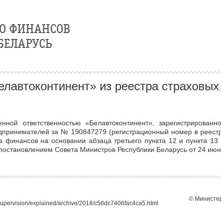
автоконтинент» из реестра страховых 
нной ответственностью «Белавтоконтинент», зарегистрированн
принимателей за № 190847279 (регистрационный номер в реестре
а финансов на основании абзаца третьего пункта 12 и пункта 13
остановлением Совета Министров Республики Беларусь от 24 июня 
© Министер
supervision/explained/archive/2018/c56dc7406fac4ca5.html