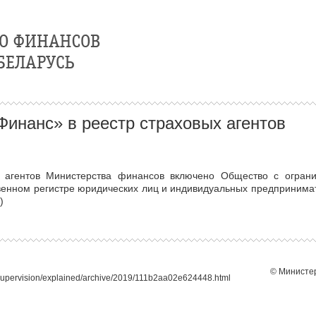
инанс» в реестр страховых агентов
х агентов Министерства финансов включено Общество с ограни
твенном регистре юридических лиц и индивидуальных предпринима
)
© Министер
supervision/explained/archive/2019/111b2aa02e624448.html