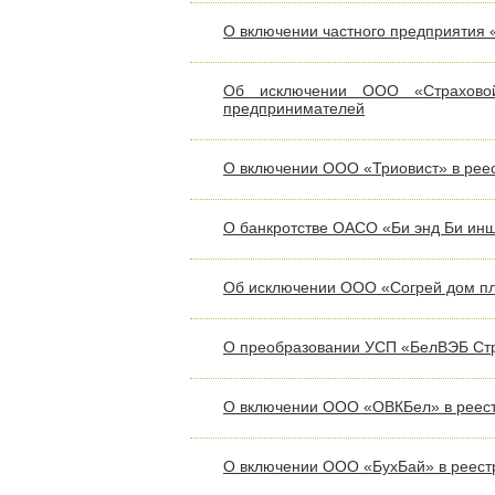
О включении частного предприятия 
Об исключении ООО «Страховой
предпринимателей
О включении ООО «Триовист» в реес
О банкротстве ОАСО «Би энд Би ин
Об исключении ООО «Согрей дом плю
О преобразовании УСП «БелВЭБ Ст
О включении ООО «ОВКБел» в реест
О включении ООО «БухБай» в реестр