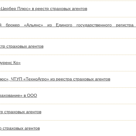
«Цербер Плюс» в реестр страховых агентов
 брокер «Альянс» из Единого государственного регистра
тр страховых агентов
шуренс Ко»
с», ЧТУП «ТехноАгро» из реестра страховых агентов
рахование» в ООО
р страховых агентов
 страховых агентов