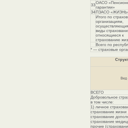
ОАСО «Пенсион
33
гарантии»
34
ПЗАСО «ЖИЗНЬ
Итого по страхо
организациям,
осуществляющи
виды страховани
относящиеся к
страхованию жи
Всего по респуб
* — страховые орга
Струк
Вид
ВСЕГО
Добровольное страх
в том числе:
1) личное страхова
страхование жизни
страхование допол
страхование медиц
прочие (страховани