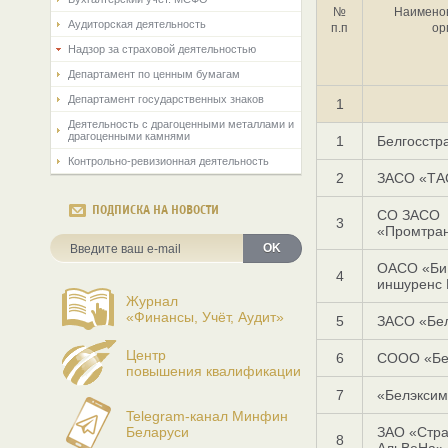
№
Наименов
Аудиторская деятельность
п.п
ор
Надзор за страховой деятельностью
Департамент по ценным бумагам
Департамент государственных знаков
1
Деятельность с драгоценными металлами и
драгоценными камнями
1
Белгосстр
Контрольно-ревизионная деятельность
2
ЗАСО «ТА
ПОДПИСКА НА НОВОСТИ
СО ЗАСО
3
«Промтран
OK
ОАСО «Би 
4
иншуренс 
Журнал
«Финансы, Учёт, Аудит»
5
ЗАСО «Бе
Центр
6
СООО «Бе
повышения квалификации
7
«Белэксим
Telegram-канал Минфин
Беларуси
ЗАО «Стра
8