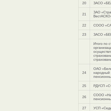
20
ЗАСО «БЕ
ЗАО «Стра
21
ВестАСКО
22
СООО «С
23
ЗАСО «БЕ
Итого по 
организац
осуществ
страхован
страхован
ОАО «Бел
24
народный 
пенсионн
25
РДУСП «С
СООО «На
26
пенсионны
27
УСП «Сед