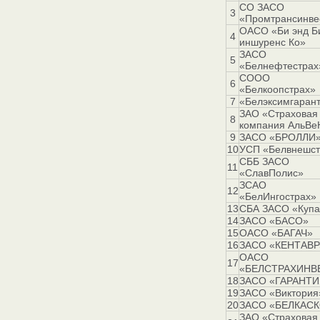
СО ЗАСО
3
«Промтрансинве
ОАСО «Би энд Б
4
иншуренс Ко»
ЗАСО
5
«Белнефтестрах
СООО
6
«Белкоопстрах»
7
«Белэксимгаран
ЗАО «Страховая
8
компания АльВе
9
ЗАСО «БРОЛЛИ
10
УСП «Белвнешст
СББ ЗАСО
11
«СлавПолис»
ЗСАО
12
«БелИнгострах»
13
СБА ЗАСО «Купа
14
ЗАСО «БАСО»
15
ОАСО «БАГАЧ»
16
ЗАСО «КЕНТАВР
ОАСО
17
«БЕЛСТРАХИНВ
18
ЗАСО «ГАРАНТИ
19
ЗАСО «Виктория
20
ЗАСО «БЕЛКАС
ЗАО «Страховая