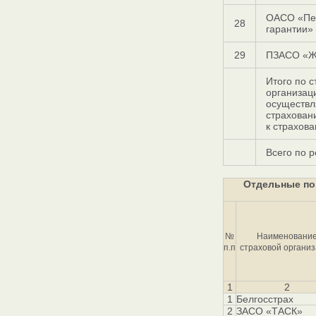
ОАСО «Пе
28
гарантии»
29
ПЗАСО «
Итого по 
организац
осуществ
страхован
к страхов
Всего по 
Отдельные пок
№
Наименовани
п.п
страховой органи
1
2
1
Белгосстрах
2
ЗАСО «ТАСК»