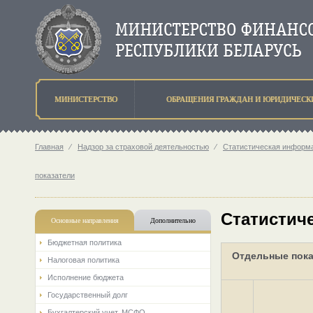
МИНИСТЕРСТВО
ОБРАЩЕНИЯ ГРАЖДАН И ЮРИДИЧЕСК
Главная
⁄
Надзор за страховой деятельностью
⁄
Статистическая информа
показатели
Статистиче
Основные направления
Дополнительно
Бюджетная политика
Отдельные пока
Налоговая политика
Исполнение бюджета
Государственный долг
Бухгалтерский учет. МСФО