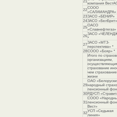
21
компания ВестА
СООО
22
«САЛАМАНДРА»
23
ЗАСО «БЕНИР»
24
ЗАСО «БелБрит»
ОАСО
25
«Славнефтегаз» 
ЗАСО «ЧЕЛЕНД
26
*
ЗАСО «МТЗ-
27
перспектива» *
28
СООО «Бояр» *
Итого по страхо
организациям,
осуществляющи
страхование ино
чем страхование
жизни
ОАО «Белоруски
29
народный страх
пенсионный фон
30
РДУСП «Стравит
СООО «Народн
31
пенсионный фон
Вест»
УСП «Седьмая
32
линия»