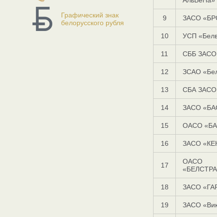
АльВеНа»
Графический знак
9
ЗАСО «БР
белорусского рубля
10
УСП «Бел
11
СББ ЗАСО
12
ЗСАО «Бе
13
СБА ЗАСО
14
ЗАСО «БА
15
ОАСО «БА
16
ЗАСО «КЕ
ОАСО
17
«БЕЛСТР
18
ЗАСО «ГА
19
ЗАСО «Ви