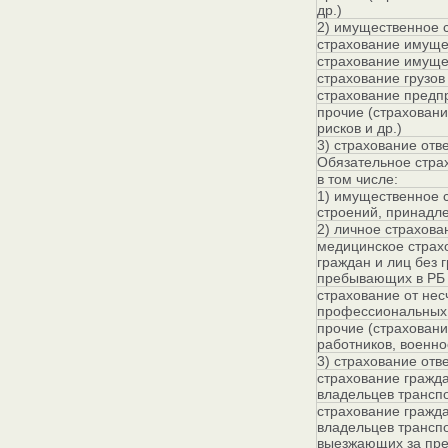
др.)
2) имущественное 
страхование имуще
страхование имуще
страхование грузов
страхование предп
прочие (страхован
рисков и др.)
3) страхование отв
Обязательное страх
в том числе:
1) имущественное 
строений, принадл
2) личное страхова
медицинское страх
граждан и лиц без 
пребывающих в РБ
страхование от нес
профессиональных
прочие (страховани
работников, военно
3) страхование отв
страхование гражда
владельцев трансп
страхование гражда
владельцев транспо
выезжающих за пре