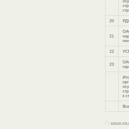
ос
стр
стр
20
РД
ОА
21
на
пе
22
УС
ОА
23
гар
Ито
орг
ос
стр
к с
Все
версия для 