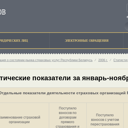
РИДИЧЕСКИХ ЛИЦ
ЭЛЕКТРОННЫЕ ОБРАЩЕНИЯ
ция о состоянии рынка страховых услуг Республики Беларусь
⁄
2006 г.
⁄
Статисти
тические показатели за январь-ноябр
Отдельные показатели деятельности страховых организаций Р
Поступило
взносов по
Поступило
аименование страховой
договорам
взносов с учетом
организации
прямого
перестрахования
страхования и