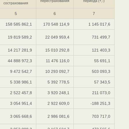
перестрахования
периода (+,-)
сострахования
5
6
7
158 585 862,1
170 548 114,9
1 145 017,6
19 819 589,2
22 049 959,4
731 499,7
14 217 281,9
15 010 292,8
121 403,3
44 888 972,3
11 476 116,0
55 691,1
9 472 542,7
10 293 092,7
503 093,3
5 338 986,1
5 392 778,5
57 343,5
2 522 457,8
3 920 248,1
211 073,0
3 054 951,4
2 922 609,0
-188 251,3
3 065 668,6
2 986 081,6
703 717,0