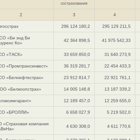
сострахования
2
3
4
госстрах
296 124 180,2
295 129 211,5
СО «Би энд Би
42 364 898,5
41 975 542,33
шуренс Ко»
СО «ТАСК»
33 659 850,0
31 640 273,9
СО «Промтрансинвест»
36 319 281,7
22 454 433,3
СО «Белнефтестрах»
23 912 814,7
22 921 761,1
ОО «Белкоопстрах»
14 005 148,8
13 187 339,2
елэксимгарант»
12 189 457,0
12 259 655,0
СО «БРОЛЛИ»
6 658 027,9
5 219 502,0
О «Страховая компания
4 630 308,0
4 611 770,6
ьВеНа»