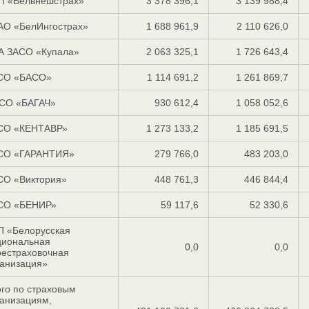
П «Белвнешстрах»
3 378 396,1
3 139 988,4
АО «БелИнгострах»
1 688 961,9
2 110 626,0
А ЗАСО «Купала»
2 063 325,1
1 726 643,4
СО «БАСО»
1 114 691,2
1 261 869,7
СО «БАГАЧ»
930 612,4
1 058 052,6
СО «КЕНТАВР»
1 273 133,2
1 185 691,5
СО «ГАРАНТИЯ»
279 766,0
483 203,0
СО «Виктория»
448 761,3
446 844,4
СО «БЕНИР»
59 117,6
52 330,6
П «Белорусская
циональная
0,0
0,0
рестраховочная
ганизация»
го по страховым
анизациям,