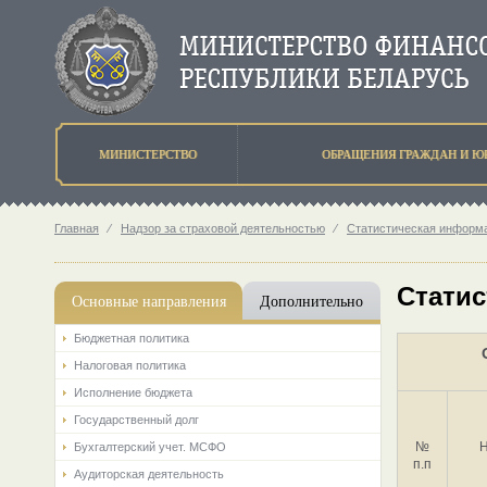
МИНИСТЕРСТВО
ОБРАЩЕНИЯ ГРАЖДАН И Ю
Главная
⁄
Надзор за страховой деятельностью
⁄
Статистическая информа
Статис
Основные направления
Дополнительно
Бюджетная политика
Налоговая политика
Исполнение бюджета
Государственный долг
№
Н
Бухгалтерский учет. МСФО
п.п
Аудиторская деятельность