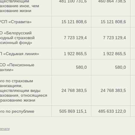
уществляющим
481 100 731,6
460 864 738,5
ахование иное, чем
ахование жизни
УСП «Стравита»
15 121 808,6
15 121 808,6
О «Белоруcский
родный страховой
7 723 129,4
7 723 129,4
нсионный фонд»
П «Седьмая линия»
1 922 865,5
1 922 865,5
СО «Пенсионные
580,0
580,0
антии»
го по страховым
анизациям,
уществляющим виды
24 768 383,5
24 768 383,5
ахования, относящиеся
трахованию жизни
го по республике
505 869 115,1
485 633 122,0
печати