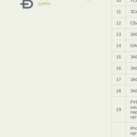
10
УС
рубля
11
ЗС
12
СБ
13
ЗА
14
ОА
15
ЗА
16
ЗА
17
ЗА
18
ЗА
РУ
на
19
пе
ор
Ито
орг