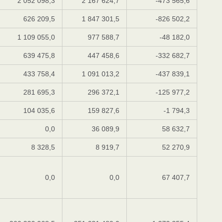
2 052 098,3
2 167 624,7
-473 565,6
626 209,5
1 847 301,5
-826 502,2
1 109 055,0
977 588,7
-48 182,0
639 475,8
447 458,6
-332 682,7
433 758,4
1 091 013,2
-437 839,1
281 695,3
296 372,1
-125 977,2
104 035,6
159 827,6
-1 794,3
0,0
36 089,9
58 632,7
8 328,5
8 919,7
52 270,9
0,0
0,0
67 407,7