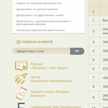
Надзор за страховой деятельностью
Департамент по ценным бумагам
1
Департамент государственных знаков
1
Бел
Деятельность с драгоценными металлами и
драгоценными камнями
ОА
Контрольно-ревизионная деятельность
2
ин
3
ЗА
ПОДПИСКА НА НОВОСТИ
4
ЗА
OK
5
ЗА
Журнал
«Финансы, Учёт, Аудит»
6
СО
Центр
7
«Б
повышения квалификации
8
ЗА
Telegram-канал Минфин
Беларуси
ЗА
9
Ал
Графический знак белорусского