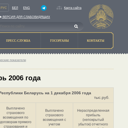
РУС
БЕЛ
ENG
Карта сайта
ВЕРСИЯ ДЛЯ СЛАБОВИДЯЩИХ
ПРЕСС-СЛУЖБА
ГОСОРГАНЫ
КОНТАКТЫ
ческие показатели
ь 2006 года
еспублики Беларусь на 1 декабря 2006 года
тыс.руб.
Выплачено
Выплачено
Нераспределенная
страхового
страхового
прибыль
возмещения по
возмещения с
(непокрытый
договорам прямого
учетом
убыток) отчетного
страхования и