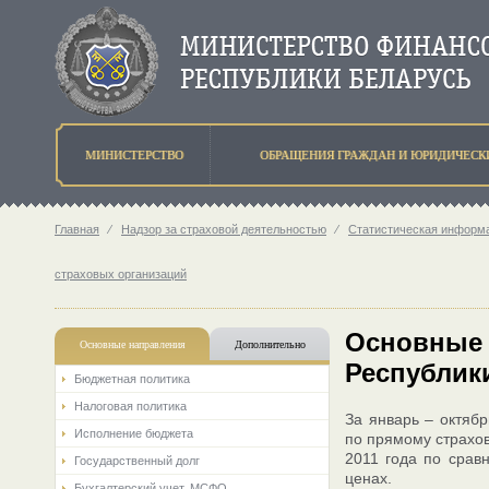
МИНИСТЕРСТВО
ОБРАЩЕНИЯ ГРАЖДАН И ЮРИДИЧЕСК
Главная
⁄
Надзор за страховой деятельностью
⁄
Статистическая информа
страховых организаций
Основные 
Основные направления
Дополнительно
Республики
Бюджетная политика
Налоговая политика
За январь – октяб
Исполнение бюджета
по прямому страхов
2011 года по срав
Государственный долг
ценах.
Бухгалтерский учет. МСФО