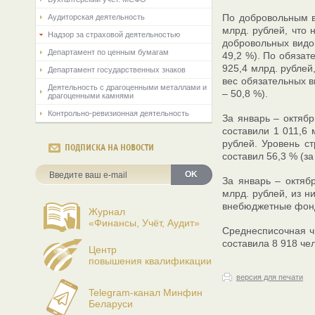
По добровольным в
Аудиторская деятельность
млрд. рублей, что
Надзор за страховой деятельностью
добровольных видов
Департамент по ценным бумагам
49,2 %). По обязат
925,4 млрд. рублей
Департамент государственных знаков
вес обязательных в
Деятельность с драгоценными металлами и
– 50,8 %).
драгоценными камнями
Контрольно-ревизионная деятельность
За январь – октяб
составили 1 011,6 
рублей. Уровень с
ПОДПИСКА НА НОВОСТИ
составил 56,3 % (з
OK
За январь – октяб
млрд. рублей, из н
внебюджетные фон
Журнал
«Финансы, Учёт, Аудит»
Среднесписочная ч
составила 8 918 че
Центр
повышения квалификации
версия для печати
Telegram-канал Минфин
Беларуси