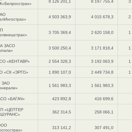
8 126 201,1
8 197 755,4
3
К«Белросстрах»
АО
4 503 363,9
4 015 678,3
2
елИнгострах»
П
3 705 369,4
2 620 158,0
1
елвнешстрах»
А ЗАСО
3 500 250,4
3 171 818,4
1
упала»
СО «КЕНТАВР»
2 554 328,3
3 192 063,9
1
О «СК «ЭРГО»
1 890 107,0
2 449 734,8
1
 ЗАО
1 561 983,3
1 561 983,3
енерали»
СО «БАГАЧ»
423 892,8
416 699,6
П «ЦЕПТЕР
362 314,5
258 066,1
ШУРАНС»
ООО
313 141,2
307 491,0
осгосстрах»