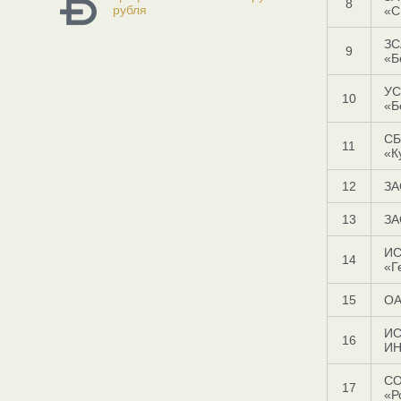
8
рубля
«С
ЗС
9
«Б
УС
10
«Б
СБ
11
«К
12
ЗА
13
ЗА
ИС
14
«Г
15
ОА
ИС
16
ИН
С
17
«Р