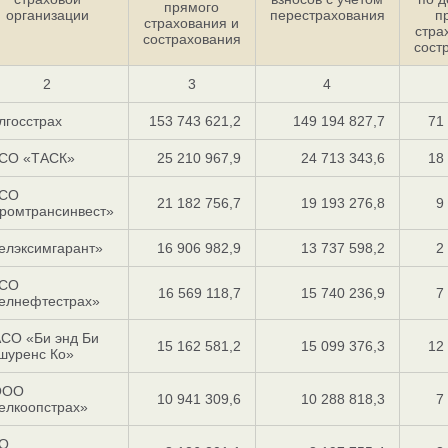
прямого
организации
перестрахования
п
страхования и
стра
сострахования
сост
2
3
4
лгосстрах
153 743 621,2
149 194 827,7
71
СО «ТАСК»
25 210 967,9
24 713 343,6
18
СО
21 182 756,7
19 193 276,8
9
ромтрансинвест»
елэксимгарант»
16 906 982,9
13 737 598,2
2
СО
16 569 118,7
15 740 236,9
7
елнефтестрах»
СО «Би энд Би
15 162 581,2
15 099 376,3
12
шуренс Ко»
ООО
10 941 309,6
10 288 818,3
7
елкоопстрах»
О