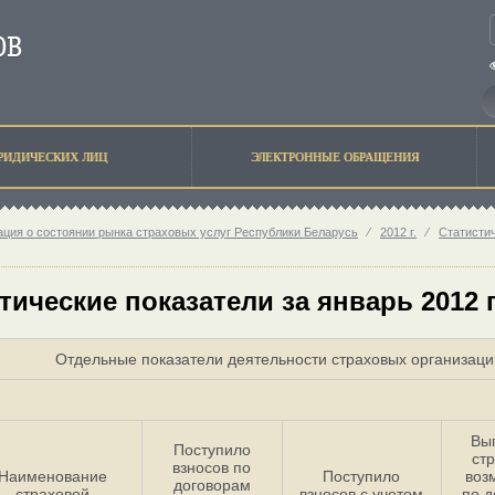
РИДИЧЕСКИХ ЛИЦ
ЭЛЕКТРОННЫЕ ОБРАЩЕНИЯ
ция о состоянии рынка страховых услуг Республики Беларусь
⁄
2012 г.
⁄
Статисти
тические показатели за январь 2012 
Отдельные показатели деятельности страховых организаци
Вы
Поступило
ст
взносов по
Наименование
Поступило
воз
договорам
страховой
взносов с учетом
по д