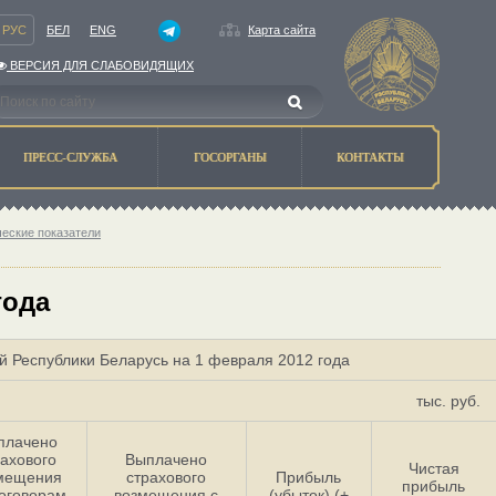
РУС
БЕЛ
ENG
Карта сайта
ВЕРСИЯ ДЛЯ СЛАБОВИДЯЩИХ
ПРЕСС-СЛУЖБА
ГОСОРГАНЫ
КОНТАКТЫ
ческие показатели
года
й Республики Беларусь на 1 февраля 2012 года
тыс. руб.
плачено
рахового
Выплачено
Чистая
мещения
страхового
Прибыль
прибыль
оговорам
возмещения с
(убыток) (+