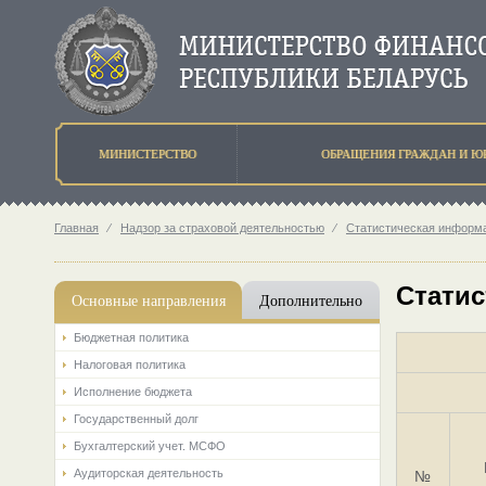
МИНИСТЕРСТВО
ОБРАЩЕНИЯ ГРАЖДАН И Ю
Главная
⁄
Надзор за страховой деятельностью
⁄
Статистическая информа
Статис
Основные направления
Дополнительно
Бюджетная политика
Налоговая политика
Исполнение бюджета
Государственный долг
Бухгалтерский учет. МСФО
Аудиторская деятельность
№