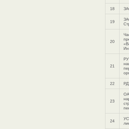
18
ЗА
ЗА
19
Ст
Ча
пр
20
«В
Ин
РУ
на
21
пе
ор
22
РД
ОА
на
23
ст
пе
УС
24
ли