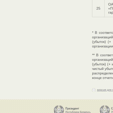
О
25
«П
га
* В соответ
организаци
(убыток) (+
организации
** В соотве
организаций
(убыток) (+
чистый убыт
распределен
конце отчетн
версия для 