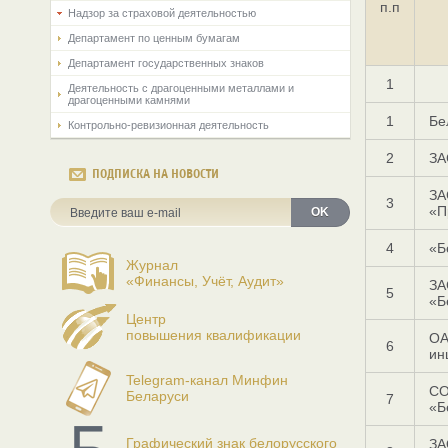
п.п
Надзор за страховой деятельностью
Департамент по ценным бумагам
Департамент государственных знаков
1
Деятельность с драгоценными металлами и
драгоценными камнями
1
Бе
Контрольно-ревизионная деятельность
2
ЗА
ПОДПИСКА НА НОВОСТИ
ЗА
3
«П
OK
4
«Б
Журнал
«Финансы, Учёт, Аудит»
ЗА
5
«Б
Центр
повышения квалификации
ОА
6
ин
Telegram-канал Минфин
С
Беларуси
7
«Б
Графический знак белорусского
ЗА