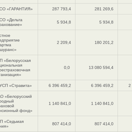
СО «ГАРАНТИЯ»
287 793,4
281 269,6
СО «Дельта
5 934,8
5 934,8
рахование»
стное
едприятие
2 209,4
180 201,2
артма
шуранс»
П «Белорусская
циональная
0,0
13 080 594,4
рестраховочная
ганизация»
УСП «Стравита»
6 396 459,2
6 396 459,2
2
О «Белоруcский
родный
1 140 841,0
1 140 841,0
раховой
нсионный фонд»
П «Седьмая
807 414,0
807 414,0
ния»