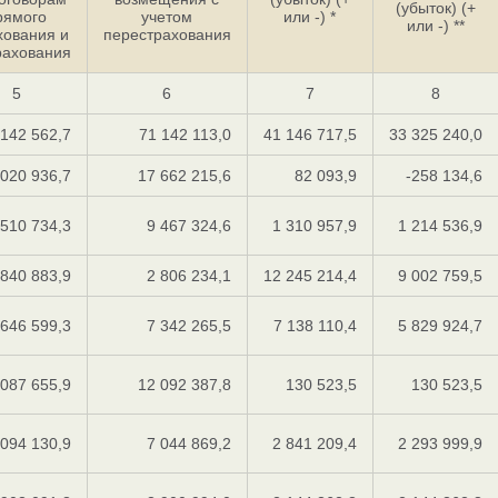
(убыток) (+
рямого
учетом
или -) *
или -) **
хования и
перестрахования
рахования
5
6
7
8
 142 562,7
71 142 113,0
41 146 717,5
33 325 240,0
 020 936,7
17 662 215,6
82 093,9
-258 134,6
 510 734,3
9 467 324,6
1 310 957,9
1 214 536,9
 840 883,9
2 806 234,1
12 245 214,4
9 002 759,5
 646 599,3
7 342 265,5
7 138 110,4
5 829 924,7
 087 655,9
12 092 387,8
130 523,5
130 523,5
 094 130,9
7 044 869,2
2 841 209,4
2 293 999,9