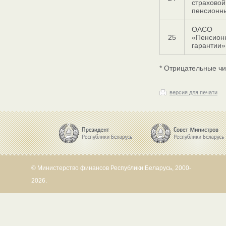
страховой
пенсионн
ОАСО
25
«Пенсион
гарантии»
* Отрицательные чи
версия для печати
© Министерство финансов Республики Беларусь, 2000-
2026.