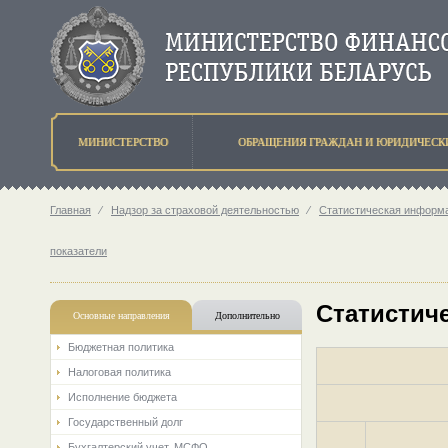
МИНИСТЕРСТВО
ОБРАЩЕНИЯ ГРАЖДАН И ЮРИДИЧЕСК
Главная
⁄
Надзор за страховой деятельностью
⁄
Статистическая информа
показатели
Статистиче
Основные направления
Дополнительно
Бюджетная политика
Налоговая политика
Исполнение бюджета
Государственный долг
Бухгалтерский учет. МСФО