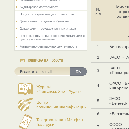
Наимен
Аудиторская деятельность
№
стра
п.п
Надзор за страховой деятельностью
орган
Департамент по ценным бумагам
Департамент государственных знаков
1
Деятельность с драгоценными металлами и
драгоценными камнями
1
Белгосстр
Контрольно-ревизионная деятельность
2
ЗАСО «Т
ПОДПИСКА НА НОВОСТИ
ЗАСО
3
OK
«Промтра
ОАСО «Би
4
Журнал
иншуренс
«Финансы, Учёт, Аудит»
ЗАСО
5
Центр
«Белнефт
повышения квалификации
6
«Белэкси
Telegram-канал Минфин
Беларуси
СООО
7