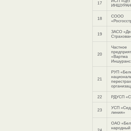
ИСП «ЦЕ
17
ИНШУРАН
СООО
18
«Росгосст
ЗАСО «Де
19
Страхова
Частное
предприя
20
«Вартма
Иншуранс
РУП «Бел
национал
21
перестра
организа
22
РДУСП «С
УСП «Сед
23
линия»
ОАО «Бел
народный
24