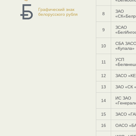
«Белкооп
Графический знак
ЗАО
8
белорусского рубля
«СК«Белр
ЗСАО
9
«БелИнго
СБА ЗАС
10
«Купала
УСП
11
«Белвнеш
12
ЗАСО «К
13
ЗАО «СК
ИС ЗАО
14
«Генерал
15
ЗАСО «Г
16
ОАСО «Б