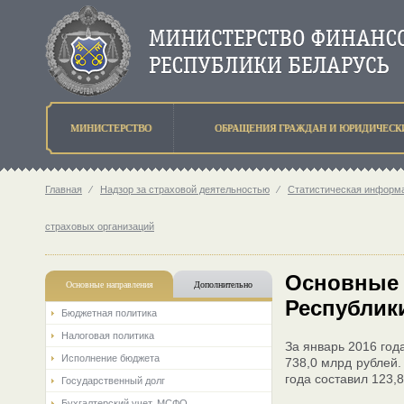
МИНИСТЕРСТВО
ОБРАЩЕНИЯ ГРАЖДАН И ЮРИДИЧЕСК
Главная
⁄
Надзор за страховой деятельностью
⁄
Статистическая информа
страховых организаций
Основные 
Основные направления
Дополнительно
Республики
Бюджетная политика
Налоговая политика
За январь 2016 год
Исполнение бюджета
738,0 млрд рублей.
года составил 123,
Государственный долг
Бухгалтерский учет. МСФО