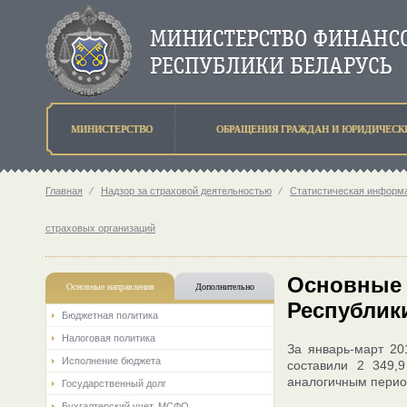
МИНИСТЕРСТВО
ОБРАЩЕНИЯ ГРАЖДАН И ЮРИДИЧЕСК
Главная
⁄
Надзор за страховой деятельностью
⁄
Статистическая информа
страховых организаций
Основные 
Основные направления
Дополнительно
Республики
Бюджетная политика
Налоговая политика
За январь-март 20
Исполнение бюджета
составили 2 349,
аналогичным перио
Государственный долг
Бухгалтерский учет. МСФО