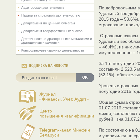
По добровольным ви
Аудиторская деятельность
Удельный вес добро
Надзор за страховой деятельностью
2015 года – 53,6%)
Департамент по ценным бумагам
страхования приход
Департамент государственных знаков
Страховые взносы п
Деятельность с драгоценными металлами и
Удельный вес обяза
драгоценными камнями
– 46,4%), из них л
Контрольно-ревизионная деятельность
имущественное – 14
За 1-е полугодие 2
ПОДПИСКА НА НОВОСТИ
составили 2 523,5 
(52,1%), обязатель
OK
Уровень страховых 
полугодие 2015 год
Журнал
«Финансы, Учёт, Аудит»
Общая сумма страх
01.07.2016 состави
Центр
жизни, составляют 
повышения квалификации
рублей (на 01.07.2
Telegram-канал Минфин
По состоянию на 01
Беларуси
и увеличился по ср