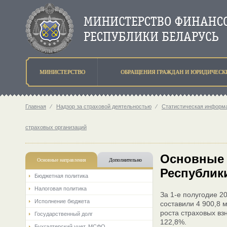
МИНИСТЕРСТВО
ОБРАЩЕНИЯ ГРАЖДАН И ЮРИДИЧЕСК
Главная
⁄
Надзор за страховой деятельностью
⁄
Статистическая информа
страховых организаций
Основные 
Основные направления
Дополнительно
Республики
Бюджетная политика
Налоговая политика
За 1-е полугодие 2
Исполнение бюджета
составили 4 900,8 
роста страховых вз
Государственный долг
122,8%.
Бухгалтерский учет. МСФО