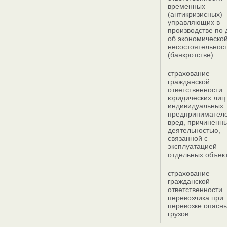
временных
(антикризисных)
управляющих в
производстве по 
об экономическо
несостоятельнос
(банкротстве)
cтрахование
гражданской
ответственности
юридических лиц
индивидуальных
предпринимателе
вред, причиненн
деятельностью,
связанной с
эксплуатацией
отдельных объек
cтрахование
гражданской
ответственности
перевозчика при
перевозке опасн
грузов