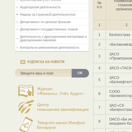
Наименов
№
страхов
п.п
Аудиторская деятельность
организа
Надзор за страховой деятельностью
Департамент по ценным бумагам
1
2
Департамент государственных знаков
1
Белгосстрах
Деятельность с драгоценными металлами и
драгоценными камнями
2
«Белэксимга
Контрольно-ревизионная деятельность
ЗАСО
3
«Промтранси
ПОДПИСКА НА НОВОСТИ
4
ЗАСО «ТАСК
OK
ЗАСО
5
«Белнефтест
Журнал
СООО
«Финансы, Учёт, Аудит»
6
«Белкоопстр
Центр
ЗАО «СК
7
повышения квалификации
«Белросстра
ОАСО «Би эн
8
Telegram-канал Минфин
иншуренс Ко
Беларуси