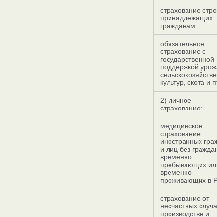
страхование стро
принадлежащих
гражданам
обязательное
страхование с
государственной
поддержкой урож
сельскохозяйств
культур, скота и 
2) личное
страхование:
медицинское
страхование
иностранных гра
и лиц без гражда
временно
пребывающих ил
временно
проживающих в 
страхование от
несчастных случа
производстве и