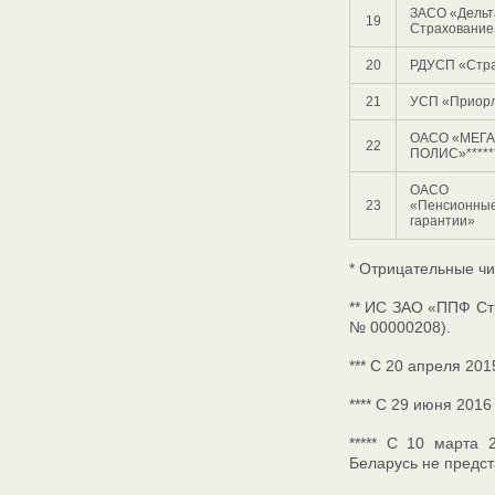
ЗАСО «Дельт
19
Страхование»
20
РДУСП «Стр
21
УСП «Приор
ОАСО «МЕГА
22
ПОЛИС»*****
ОАСО
23
«Пенсионны
гарантии»
* Отрицательные чи
** ИС ЗАО «ППФ Стр
№ 00000208).
*** С 20 апреля 201
**** С 29 июня 2016
***** С 10 марта 
Беларусь не предст