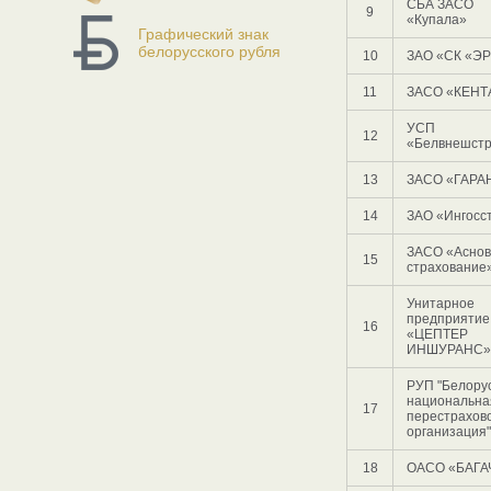
СБА ЗАСО
9
«Купала»
Графический знак
белорусского рубля
10
ЗАО «СК «Э
11
ЗАСО «КЕНТ
УСП
12
«Белвнешстр
13
ЗАСО «ГАРА
14
ЗАО «Ингоcс
ЗАСО «Аснов
15
страхование
Унитарное
предприятие
16
«ЦЕПТЕР
ИНШУРАНС»*
РУП "Белору
национальна
17
перестрахов
организация"
18
ОАСО «БАГАЧ