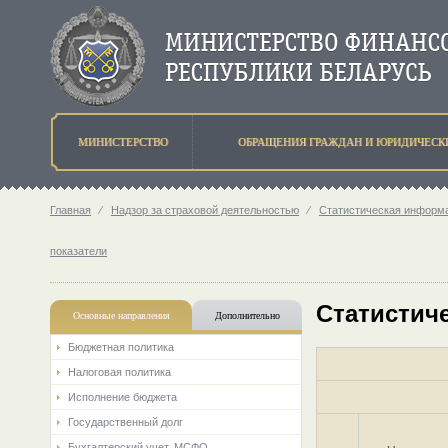
МИНИСТЕРСТВО
ОБРАЩЕНИЯ ГРАЖДАН И ЮРИДИЧЕСК
Главная
⁄
Надзор за страховой деятельностью
⁄
Статистическая информа
показатели
Статистиче
Основные направления
Дополнительно
Бюджетная политика
Налоговая политика
Исполнение бюджета
Государственный долг
Бухгалтерский учет. МСФО