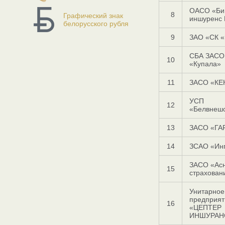
ОАСО «Би 
8
Графический знак
иншуренс 
белорусского рубля
9
ЗАО «СК 
СБА ЗАСО
10
«Купала»
11
ЗАСО «КЕ
УСП
12
«Белвнеш
13
ЗАСО «ГА
14
ЗСАО «Инг
ЗАСО «Ас
15
страхован
Унитарное
предприят
16
«ЦЕПТЕР
ИНШУРАН