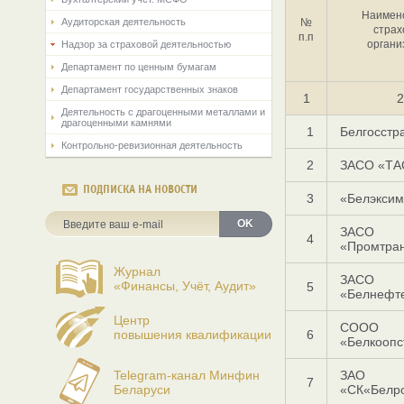
Наимен
Аудиторская деятельность
№
страх
п.п
органи
Надзор за страховой деятельностью
Департамент по ценным бумагам
Департамент государственных знаков
1
2
Деятельность с драгоценными металлами и
драгоценными камнями
1
Белгосстр
Контрольно-ревизионная деятельность
2
ЗАСО «ТА
ПОДПИСКА НА НОВОСТИ
3
«Белэксим
OK
ЗАСО
4
«Промтран
Журнал
ЗАСО
«Финансы, Учёт, Аудит»
5
«Белнефт
Центр
СООО
повышения квалификации
6
«Белкоопс
Telegram-канал Минфин
ЗАО
7
Беларуси
«СК«Белро