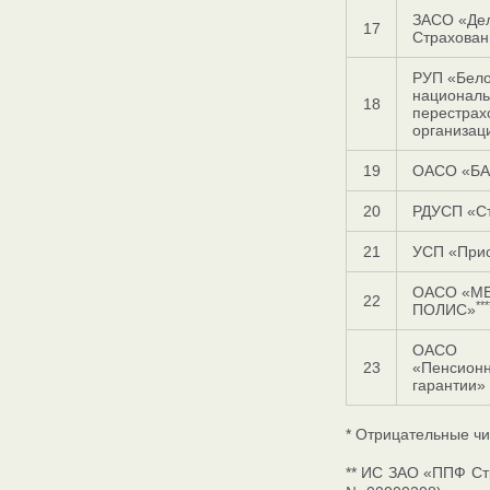
ЗАСО «Де
17
Страхован
РУП «Бело
национал
18
перестрах
организац
19
ОАСО «БА
20
РДУСП «С
21
УСП «При
ОАСО «М
22
***
ПОЛИС»
ОАСО
23
«Пенсион
гарантии»
* Отрицательные чи
** ИС ЗАО «ППФ Стр