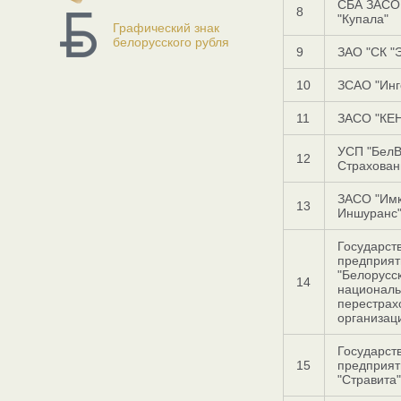
СБА ЗАСО
8
"Купала"
Графический знак
белорусского рубля
9
ЗАО "СК "
10
ЗСАО "Инг
11
ЗАСО "КЕ
УСП "Бел
12
Страхован
ЗАСО "Им
13
Иншуранс
Государст
предприят
"Белорусс
14
национал
перестрах
организац
Государст
15
предприят
"Стравита"