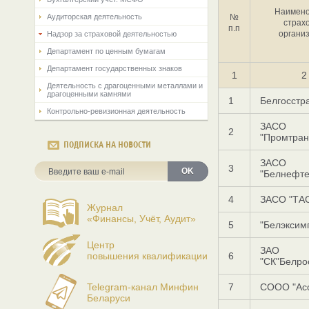
Наимено
Аудиторская деятельность
№
страх
п.п
органи
Надзор за страховой деятельностью
Департамент по ценным бумагам
Департамент государственных знаков
1
2
Деятельность с драгоценными металлами и
драгоценными камнями
1
Белгосстр
Контрольно-ревизионная деятельность
ЗАСО
2
"Промтран
ПОДПИСКА НА НОВОСТИ
ЗАСО
3
OK
"Белнефте
4
ЗАСО "ТА
Журнал
«Финансы, Учёт, Аудит»
5
"Белэксим
Центр
ЗАО
повышения квалификации
6
"СК"Белро
Telegram-канал Минфин
7
СООО "Ас
Беларуси