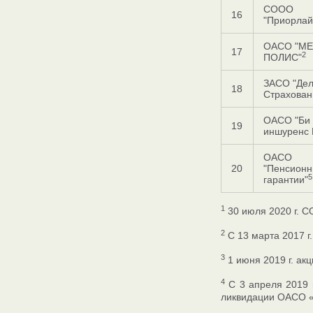
СООО
16
"Приорла
ОАСО "МЕ
17
2
ПОЛИС"
ЗАСО "Дел
18
Страхован
ОАСО "Би 
19
иншуренс 
ОАСО
20
"Пенсион
5
гарантии"
1
30 июля 2020 г. 
2
С 13 марта 2017 г
3
1 июня 2019 г. ак
4
С 3 апреля 2019 г
ликвидации ОАСО «