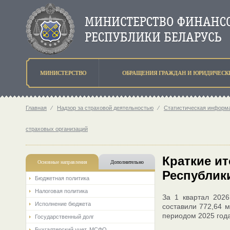
МИНИСТЕРСТВО
ОБРАЩЕНИЯ ГРАЖДАН И ЮРИДИЧЕСК
Главная
⁄
Надзор за страховой деятельностью
⁄
Статистическая информа
страховых организаций
Краткие и
Основные направления
Дополнительно
Республики
Бюджетная политика
Налоговая политика
За 1 квартал 2026
Исполнение бюджета
составили 772,64 м
периодом 2025 года
Государственный долг
Бухгалтерский учет. МСФО