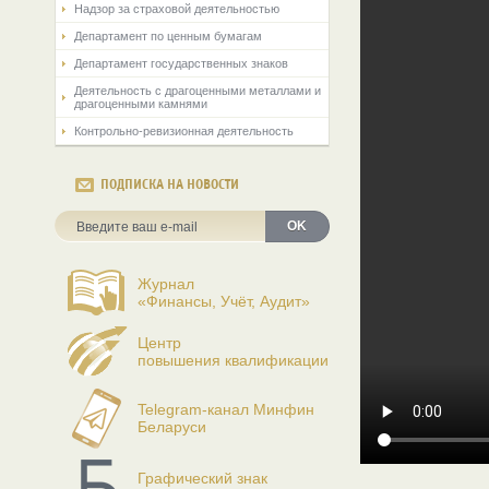
Надзор за страховой деятельностью
Департамент по ценным бумагам
Департамент государственных знаков
Деятельность с драгоценными металлами и
драгоценными камнями
Контрольно-ревизионная деятельность
ПОДПИСКА НА НОВОСТИ
OK
Журнал
«Финансы, Учёт, Аудит»
Центр
повышения квалификации
Telegram-канал Минфин
Беларуси
Графический знак