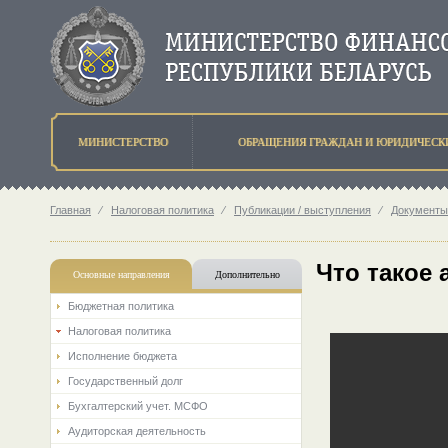
МИНИСТЕРСТВО
ОБРАЩЕНИЯ ГРАЖДАН И ЮРИДИЧЕСК
Главная
⁄
Налоговая политика
⁄
Публикации / выступления
⁄
Документы
Что такое
Основные направления
Дополнительно
Бюджетная политика
Налоговая политика
Исполнение бюджета
Государственный долг
Бухгалтерский учет. МСФО
Аудиторская деятельность