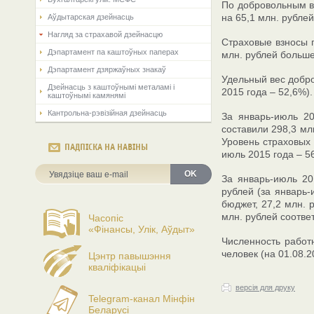
По добровольным ви
на 65,1 млн. рубле
Аўдытарская дзейнасць
Нагляд за страхавой дзейнасцю
Страховые взносы п
Дэпартамент па каштоўных паперах
млн. рублей больше
Дэпартамент дзяржаўных знакаў
Удельный вес добро
Дзейнасць з каштоўнымі металамі і
2015 года – 52,6%).
каштоўнымі камянямі
Кантрольна-рэвізійная дзейнасць
За январь-июль 20
составили 298,3 мл
Уровень страховых 
ПАДПІСКА НА НАВІНЫ
июль 2015 года – 5
OK
За январь-июль 20
рублей (за январь-
бюджет, 27,2 млн. 
млн. рублей соотве
Часопіс
«Фінансы, Улік, Аўдыт»
Численность работ
человек (на 01.08.2
Цэнтр павышэння
кваліфікацыі
версія для друку
Telegram-канал Мінфін
Беларусі