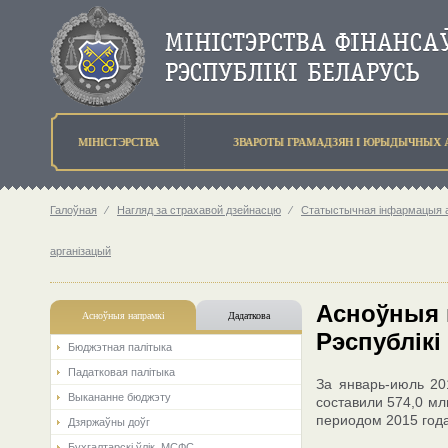
МIНIСТЭРСТВА
ЗВАРОТЫ ГРАМАДЗЯН I ЮРЫДЫЧНЫХ 
Галоўная
⁄
Нагляд за страхавой дзейнасцю
⁄
Статыстычная інфармацыя аб
арганізацый
Асноўныя 
Асноўныя напрамкi
Дадаткова
Рэспублікі
Бюджэтная палiтыка
Падатковая палітыка
За январь-июль 20
Выкананне бюджэту
составили 574,0 мл
периодом 2015 года
Дзяржаўны доўг
Бухгалтарскі ўлік. МСФС