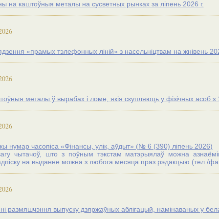
ны на каштоўныя металы на сусветных рынках за лiпень 2026 г.
2026
ядзення «прамых тэлефонных ліній» з насельніцтвам на жнівень 202
2026
оўныя металы ў вырабах і ломе, якія скупляюць у фізічных асоб з 1
2026
ы нумар часопіса «Фінансы, улік, аўдыт» (№ 6 (390) лiпень 2026)
агу чытачоў, што з поўным тэкстам матэрыялаў можна азнаёміцц
дпіску
на выданне можна з любога месяца праз рэдакцыю (тел./факс
2026
ні размяшчэння выпуску дзяржаўных аблігацый, намінаваных у бела