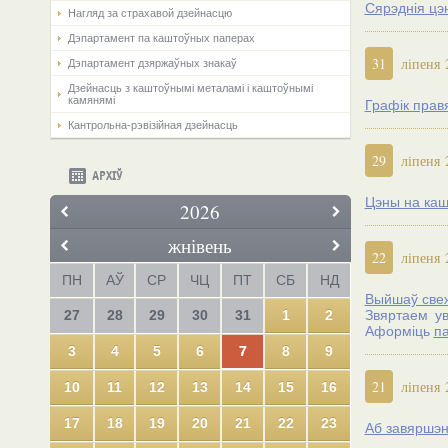
Сярэднія цэ
Нагляд за страхавой дзейнасцю
Дэпартамент па каштоўных паперах
31
ліпеня 
Дэпартамент дзяржаўных знакаў
Дзейнасць з каштоўнымі металамі і каштоўнымі
камянямі
Графік прав
Кантрольна-рэвізійная дзейнасць
29
ліпеня 
АРХІЎ
Цэны на кашт
2026
жнівень
22
ліпеня 
ПН
АЎ
СР
ЧЦ
ПТ
СБ
НД
Выйшаў свеж
27
28
29
30
31
1
2
Звяртаем ув
Аформіць
па
3
4
5
6
7
8
9
21
ліпеня 
10
11
12
13
14
15
16
17
18
19
20
21
22
23
Аб завяршэн