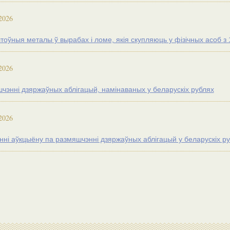
2026
оўныя металы ў вырабах і ломе, якія скупляюць у фізічных асоб з 1
2026
чэнні дзяржаўных аблігацый, намінаваных у беларускіх рублях
2026
нні аўкцыёну па размяшчэнні дзяржаўных аблігацый у беларускiх р