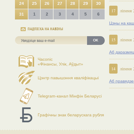
24
25
26
27
28
29
30
17
ліпеня 
31
1
2
3
4
5
6
Цэны на кашт
ПАДПІСКА НА НАВІНЫ
15
ліпеня 
OK
Аб даразмяш
Часопіс
«Фінансы, Улік, Аўдыт»
14
ліпеня 
Цэнтр павышэння кваліфікацыі
Аб правядзе
Telegram-канал Мінфін Беларусі
Графічны знак беларускага рубля