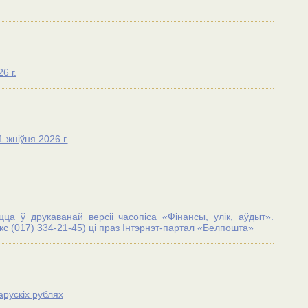
6 г.
 жніўня 2026 г.
а ў друкаванай версіі часопіса «Фінансы, улік, аўдыт».
 (017) 334-21-45) цi праз Iнтэрнэт-партал «Белпошта»
рускіх рублях