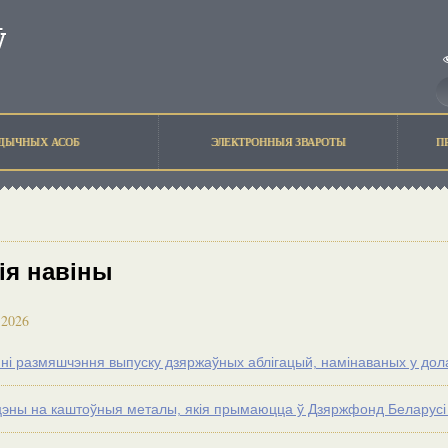
ЫДЫЧНЫХ АСОБ
ЭЛЕКТРОННЫЯ ЗВАРОТЫ
П
ія навіны
 2026
ні размяшчэння выпуску дзяржаўных аблігацый, намiнаваных у до
цэны на каштоўныя металы, якія прымаюцца ў Дзяржфонд Беларусі з