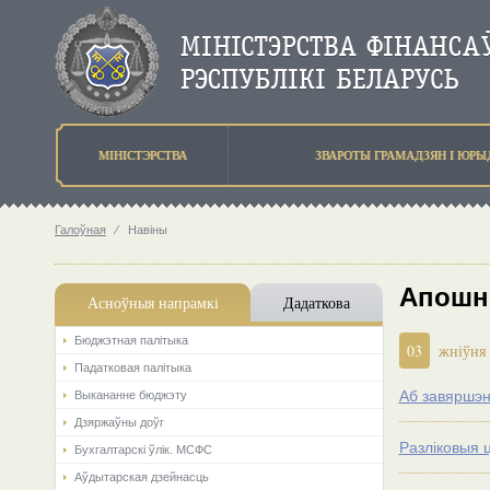
МIНIСТЭРСТВА
ЗВАРОТЫ ГРАМАДЗЯН I ЮР
Галоўная
⁄
Навіны
Апошн
Асноўныя напрамкi
Дадаткова
Бюджэтная палiтыка
03
жніўня
Падатковая палітыка
Аб завяршэн
Выкананне бюджэту
Дзяржаўны доўг
Разліковыя 
Бухгалтарскі ўлік. МСФС
Аўдытарская дзейнасць