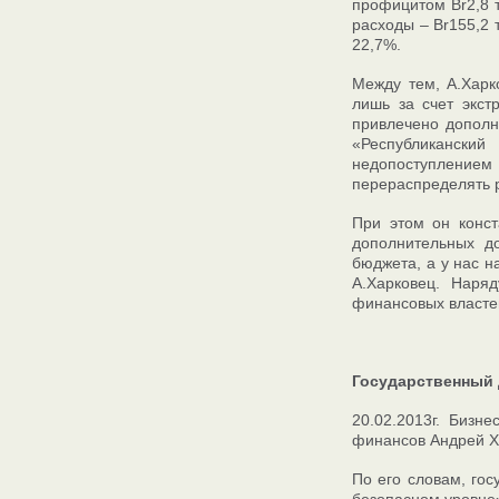
профицитом Br2,8 т
расходы – Br155,2 
22,7%.
Между тем, А.Харк
лишь за счет экст
привлечено дополн
«Республикански
недопоступление
перераспределять р
При этом он конст
дополнительных д
бюджета, а у нас 
А.Харковец. Наряд
финансовых властей
Государственный 
20.02.2013г. Бизн
финансов Андрей Х
По его словам, гос