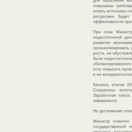
для населения мо
повышены требова
искать источники 
ресурсами. Будет
эффективности прое
При этом Минист
недостаточной дин
развития экономик
проанализировать 
роста, не обуслов
было недостаточно
сбалансированного
есть повысить прои
и ее конкурентоспо
Касаясь итогов 2
Сохранены золото
Заработная плата
эквиваленте.
Но достижение этих
Министр отметил
государственной 
проектах, расшире