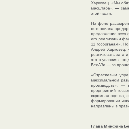
Харковец. «Мы обя
масштаба», — заме
этой части.
На фоне расширени
потенциала предпри
предложение всех 
его реализации фа
11 госорганами. Но
Андрей Харковец.
реализовать за эт
это в условиях, к
БелАЗа — за прошл
«Отраслевым упра
максимальном разм
производств», — 
предприятий госсе
скромная оценка, 
формировании инве
направлены в прав
Глава Минфина Бе