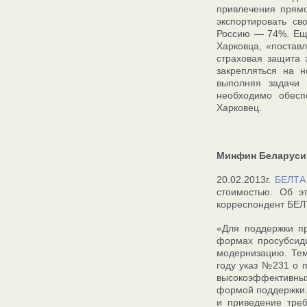
привлечения прямо
экспортировать св
Россию — 74%. Еще
Харковца, «постав
страховая защита 
закрепляться на н
выполняя задачи 
необходимо обесп
Харковец.
Минфин Беларуси 
20.02.2013г.
БЕЛТА
стоимостью. Об э
корреспондент БЕЛ
«Для поддержки пр
формах просубсиди
модернизацию. Тем
году указ №231 о 
высокоэффективных
формой поддержки. 
и приведение тре