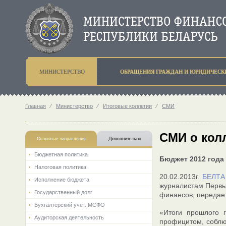
МИНИСТЕРСТВО
ОБРАЩЕНИЯ ГРАЖДАН И ЮРИДИЧЕСК
Главная
⁄
Министерство
⁄
Итоговые коллегии
⁄
СМИ
СМИ о кол
Основные направления
Дополнительно
Бюджетная политика
Бюджет 2012 года
Налоговая политика
20.02.2013г.
БЕЛТА
Исполнение бюджета
журналистам Первы
Государственный долг
финансов, передае
Бухгалтерский учет. МСФО
«Итоги прошлого 
Аудиторская деятельность
профицитом, соблю