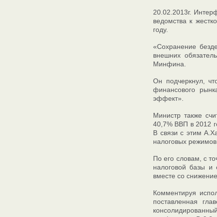
20.02.2013г. Инте
ведомства к жестк
году.
«Сохранение безде
внешних обязатель
Минфина.
Он подчеркнул, чт
финансового рынк
эффект».
Министр также счи
40,7% ВВП в 2012 г
В связи с этим А.Х
налоговых режимов
По его словам, с т
налоговой базы и 
вместе со снижени
Комментируя испол
поставленная гла
консолидированны