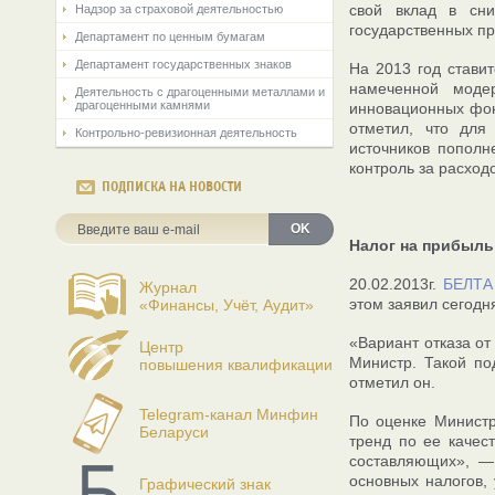
свой вклад в сн
Надзор за страховой деятельностью
государственных п
Департамент по ценным бумагам
Департамент государственных знаков
На 2013 год стави
намеченной моде
Деятельность с драгоценными металлами и
драгоценными камнями
инновационных фон
отметил, что для
Контрольно-ревизионная деятельность
источников пополн
контроль за расход
ПОДПИСКА НА НОВОСТИ
OK
Налог на прибыль
20.02.2013г.
БЕЛТА
Журнал
этом заявил сегод
«Финансы, Учёт, Аудит»
«Вариант отказа от
Центр
Министр. Такой по
повышения квалификации
отметил он.
Telegram-канал Минфин
По оценке Министр
Беларуси
тренд по ее качес
составляющих», —
основных налогов,
Графический знак