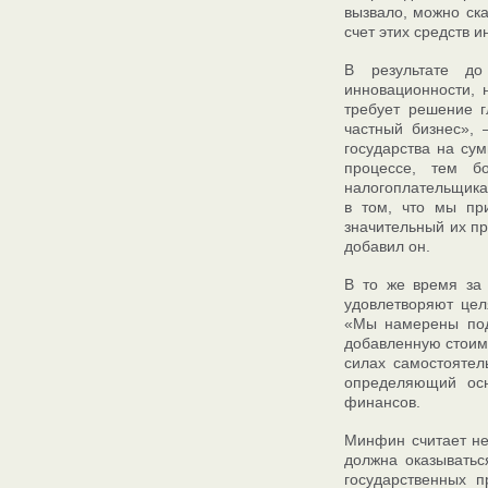
вызвало, можно ска
счет этих средств 
В результате до
инновационности, 
требует решение г
частный бизнес»,
государства на су
процессе, тем б
налогоплательщика,
в том, что мы п
значительный их пр
добавил он.
В то же время за 
удовлетворяют цел
«Мы намерены подд
добавленную стоимо
силах самостоятел
определяющий осн
финансов.
Минфин считает не
должна оказыватьс
государственных 